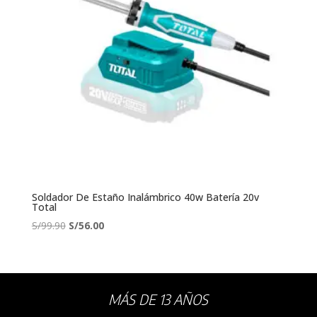
Soldador De Estaño Inalámbrico 40w Batería 20v
Total
El
El
S/
99.90
S/
56.00
precio
precio
original
actual
era:
es:
S/99.90.
S/56.00.
MÁS DE 13 AÑOS