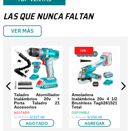
LAS QUE NUNCA FALTAN
VER MÁS
V
38% -
J
O
0.
Taladro Atornillador
Amoladora
Inalámbrico 20v +
Inalámbrica 20v 4 1/2
Porta Taladro 21
Brushless Tagli261521
Accesorios
Total
AGOTADO
DISPONIBLE
El
El
El
El
S/
359.90
S/
227.00
S/
400.00
S/
250.00
precio
precio
precio
precio
AGOTADO
AGREGAR
original
actual
original
actual