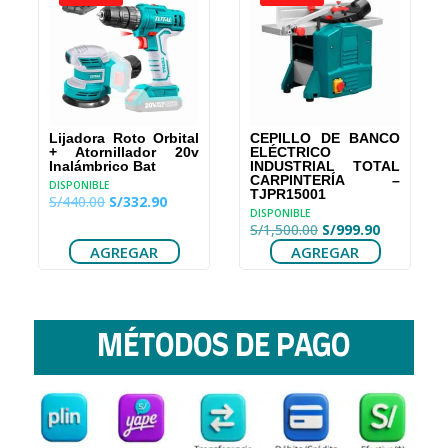
o
l
.90.
Lijadora Roto Orbital
CEPILLO DE BANCO
+ Atornillador 20v
ELÉCTRICO
Inalámbrico Bat
INDUSTRIAL TOTAL
CARPINTERÍA –
DISPONIBLE
TJPR15001
El
El
S/
440.00
S/
332.90
DISPONIBLE
precio
precio
El
El
S/
1,500.00
S/
999.90
original
actual
precio
precio
AGREGAR
AGREGAR
era:
es:
original
actual
S/440.00.
S/332.90.
era:
es:
S/1,500.00.
S/999.90.
MÉTODOS DE PAGO