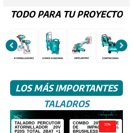
era:
es:
era:
es:
S/359.90.
S/227.00.
S/400.00.
S/250.00.
TODO PARA TU PROYECTO
LOS MÁS IMPORTANTES
TALADROS
0v
TALADRO PERCUTOR
COMBO 20V LLAVE
20%
e
ATORNILLADOR 20V
DE IMPACTO ½
-
s
P20S TOTAL 2BAT +1
BRUSHLESS