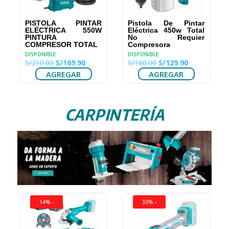
.90.
PISTOLA PINTAR
Pistola De Pintar
ELÉCTRICA 550W
Eléctrica 450w Total
PINTURA
No Requier
COMPRESOR TOTAL
Compresora
DISPONIBLE
DISPONIBLE
El
El
El
El
S/
210.00
S/
169.90
S/
180.00
S/
129.90
precio
precio
precio
precio
AGREGAR
AGREGAR
original
actual
original
actual
era:
es:
era:
es:
S/210.00.
S/169.90.
S/180.00.
S/129.90.
CARPINTERÍA
14% -
30% -