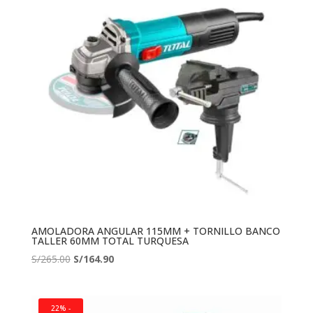
AMOLADORA ANGULAR 115MM + TORNILLO BANCO
TALLER 60MM TOTAL TURQUESA
El
El
S/
265.00
S/
164.90
precio
precio
original
actual
era:
es:
22% -