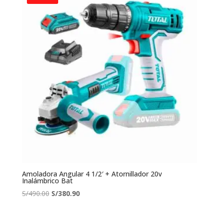
S/265.00.
S/164.90.
Amoladora Angular 4 1/2′ + Atornillador 20v
Inalámbrico Bat
El
El
S/
490.00
S/
380.90
precio
precio
original
actual