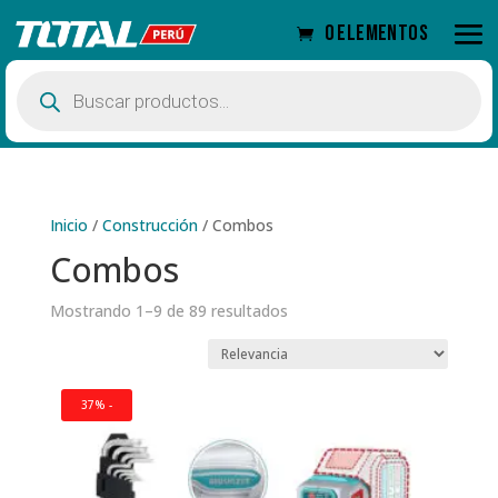
0 elementos
Búsqueda
de
productos
Inicio
/
Construcción
/
Combos
Combos
Mostrando 1–9 de 89 resultados
37% -