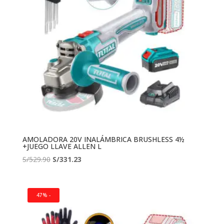
AMOLADORA 20V INALÁMBRICA BRUSHLESS 4½
+JUEGO LLAVE ALLEN L
El
El
S/
529.90
S/
331.23
precio
precio
original
actual
era:
es:
47% -
S/529.90.
S/331.23.