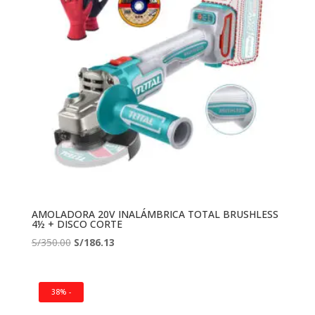
AMOLADORA 20V INALÁMBRICA TOTAL BRUSHLESS
4½ + DISCO CORTE
El
El
S/
350.00
S/
186.13
precio
precio
original
actual
era:
es:
38% -
S/350.00.
S/186.13.