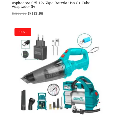
Aspiradora 0.5l 12v 7kpa Bateria Usb C+ Cubo
Adaptador 5v
El
El
S/
305.90
S/
183.96
precio
precio
original
actual
era:
es:
18% -
S/305.90.
S/183.96.