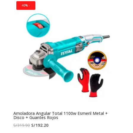
era:
es:
40% -
S/490.00.
S/380.90.
Amoladora Angular Total 1100w Esmeril Metal +
Disco + Guantes Rojos
El
El
S/
319.90
S/
192.20
precio
precio