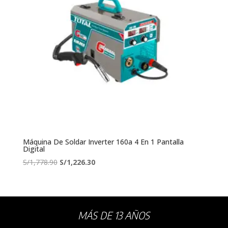
Máquina De Soldar Inverter 160a 4 En 1 Pantalla
Digital
El
El
S/
1,778.90
S/
1,226.30
precio
precio
original
actual
era:
es:
S/1,778.90.
S/1,226.30.
MÁS DE 13 AÑOS