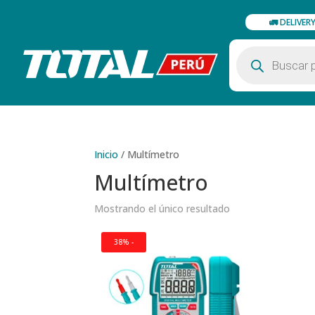
🚛 DELIVER
Búsqueda
de
productos
Inicio
/
Multímetro
Multímetro
Mostrando el único resultado
38% -