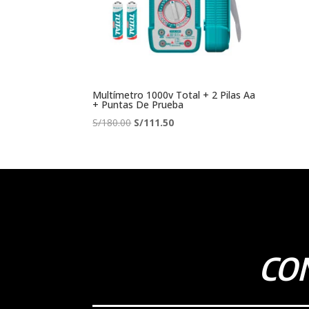
Multímetro 1000v Total + 2 Pilas Aa
+ Puntas De Prueba
El
El
S/
180.00
S/
111.50
precio
precio
original
actual
era:
es:
S/180.00.
S/111.50.
CO