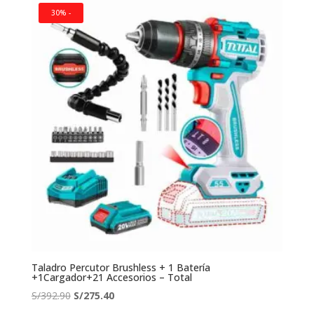
era:
es:
30% -
S/459.00.
S/341.00.
Taladro Percutor Brushless + 1 Batería
+1Cargador+21 Accesorios – Total
El
El
S/
392.90
S/
275.40
precio
precio