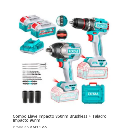
original
actual
era:
es:
S/392.90.
S/275.40.
Combo Llave Impacto 850nm Brushless + Taladro
Impacto 96nm
El
El
S/
989.90
S/
631.00