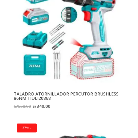
TALADRO ATORNILLADOR PERCUTOR BRUSHLESS
86NM TIDLI20868
El
El
S/
550.00
S/
340.00
precio
precio
original
actual
era:
es:
37% -
S/550.00.
S/340.00.