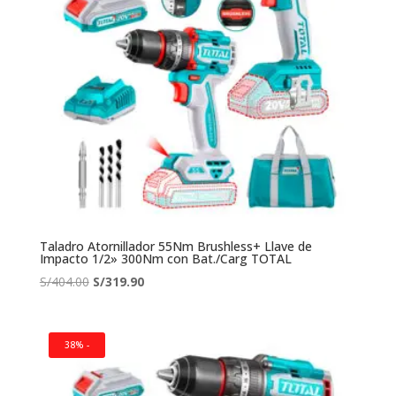
Taladro Atornillador 55Nm Brushless+ Llave de
Impacto 1/2» 300Nm con Bat./Carg TOTAL
El
El
S/
404.00
S/
319.90
precio
precio
original
actual
era:
es:
38% -
S/404.00.
S/319.90.