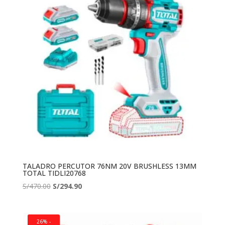
TALADRO PERCUTOR 76NM 20V BRUSHLESS 13MM
TOTAL TIDLI20768
El
El
S/
470.00
S/
294.90
precio
precio
original
actual
era:
es:
26% -