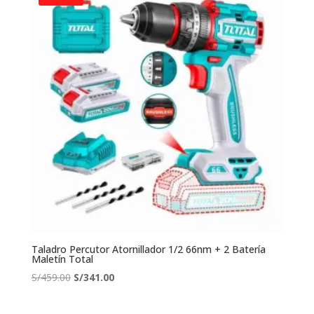
S/470.00.
S/294.90.
Taladro Percutor Atornillador 1/2 66nm + 2 Batería
Maletín Total
El
El
S/
459.00
S/
341.00
precio
precio
original
actual