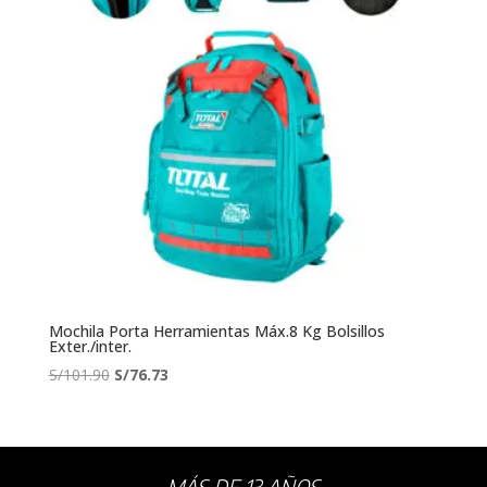
Mochila Porta Herramientas Máx.8 Kg Bolsillos
Exter./inter.
El
El
S/
101.90
S/
76.73
precio
precio
original
actual
era:
es:
S/101.90.
S/76.73.
MÁS DE 13 AÑOS