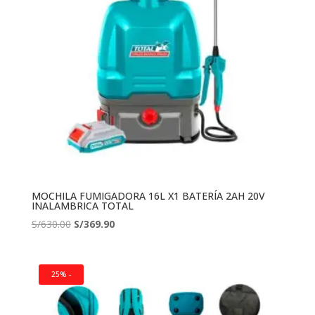
MOCHILA FUMIGADORA 16L X1 BATERÍA 2AH 20V
INALAMBRICA TOTAL
El
El
S/
630.00
S/
369.90
precio
precio
original
actual
era:
es:
25% -
S/630.00.
S/369.90.