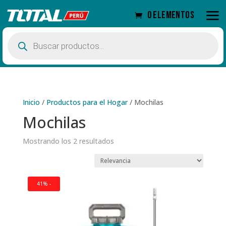
0 elementos
Búsqueda
de
productos
Inicio
/
Productos para el Hogar
/
Mochilas
Mochilas
Mostrando los 2 resultados
41% -