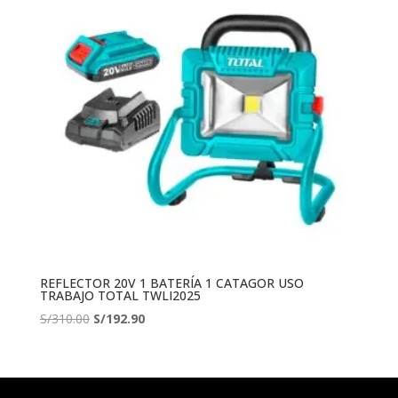
REFLECTOR 20V 1 BATERÍA 1 CATAGOR USO
TRABAJO TOTAL TWLI2025
El
El
S/
310.00
S/
192.90
precio
precio
original
actual
era:
es: