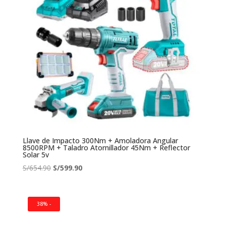
Llave de Impacto 300Nm + Amoladora Angular
8500RPM + Taladro Atornillador 45Nm + Reflector
Solar 5v
El
El
S/
654.90
S/
599.90
precio
precio
original
actual
era:
es:
38% -
S/654.90.
S/599.90.