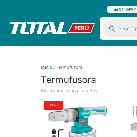
🚛 DELIVERY
Búsqueda
de
productos
Inicio
/
Termufusora
Termufusora
Mostrando los 4 resultados
37% -