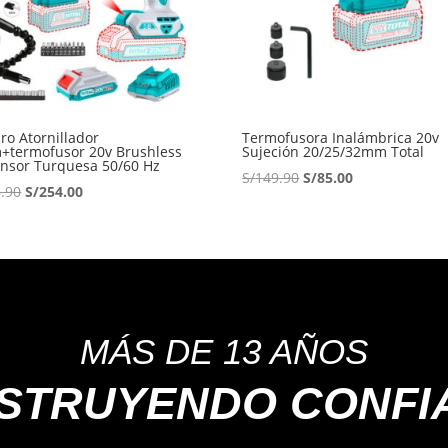
ro Atornillador
Termofusora Inalámbrica 20v
+termofusor 20v Brushless
Sujeción 20/25/32mm Total
ensor Turquesa 50/60 Hz
El
El
S/
149.90
S/
85.00
El
El
.90
S/
254.00
precio
precio
precio
precio
original
actual
original
actual
era:
es:
era:
es:
S/149.90.
S/85.00.
S/418.90.
S/254.00.
MÁS DE 13 AÑOS
STRUYENDO CONFI