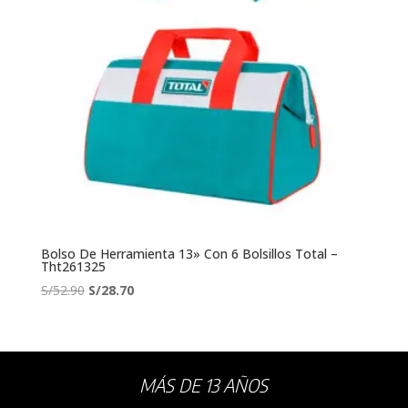
Bolso De Herramienta 13» Con 6 Bolsillos Total –
Tht261325
El
El
S/
52.90
S/
28.70
precio
precio
original
actual
era:
es:
S/52.90.
S/28.70.
MÁS DE 13 AÑOS