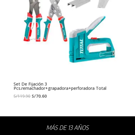
Set De Fijación 3
Pcs.remachador+grapadora+perforadora Total
El
El
S/
119.90
S/
70.60
precio
precio
original
actual
era:
es:
S/119.90.
S/70.60.
MÁS DE 13 AÑOS