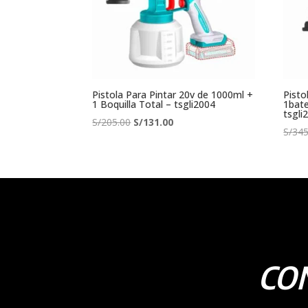
Pistola Para Pintar 20v de 1000ml +
Pisto
1 Boquilla Total – tsgli2004
1bate
tsgli
El
El
S/
205.00
S/
131.00
S/
345
precio
precio
original
actual
era:
es:
S/205.00.
S/131.00.
CO