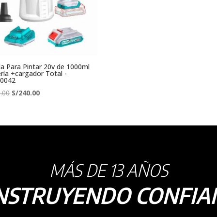
la Para Pintar 20v de 1000ml
ría +cargador Total -
20042
El
El
.00
S/
240.00
precio
precio
original
actual
era:
es:
S/345.00.
S/240.00.
MÁS DE 13 AÑOS
NSTRUYENDO CONFIA