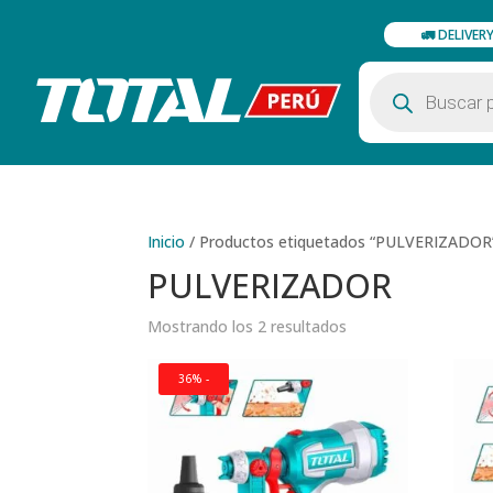
🚛 DELIVER
Búsqueda
de
productos
Inicio
/
Productos etiquetados “PULVERIZADOR
PULVERIZADOR
Mostrando los 2 resultados
36% -