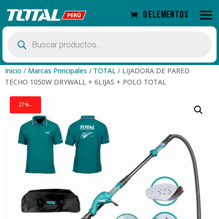
0 elementos
Búsqueda
de
productos
Inicio
/
Marcas Principales
/
TOTAL
/
LIJADORA DE PARED
TECHO 1050W DRYWALL + 6LIJAS + POLO TOTAL
27% -