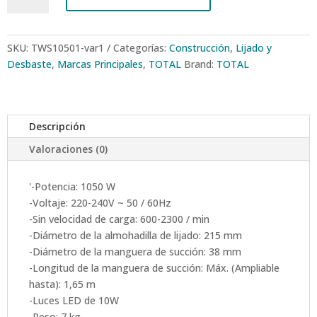
PARED
TECHO
1050W
SKU:
TWS10501-var1
Categorías:
Construcción
,
Lijado y
DRYWALL
Desbaste
,
Marcas Principales
,
TOTAL
Brand:
TOTAL
+
6LIJAS
+
Descripción
POLO
TOTAL
Valoraciones (0)
cantidad
'-Potencia: 1050 W
-Voltaje: 220-240V ~ 50 / 60Hz
-Sin velocidad de carga: 600-2300 / min
-Diámetro de la almohadilla de lijado: 215 mm
-Diámetro de la manguera de succión: 38 mm
-Longitud de la manguera de succión: Máx. (Ampliable
hasta): 1,65 m
-Luces LED de 10W
-Peso: 7 kg