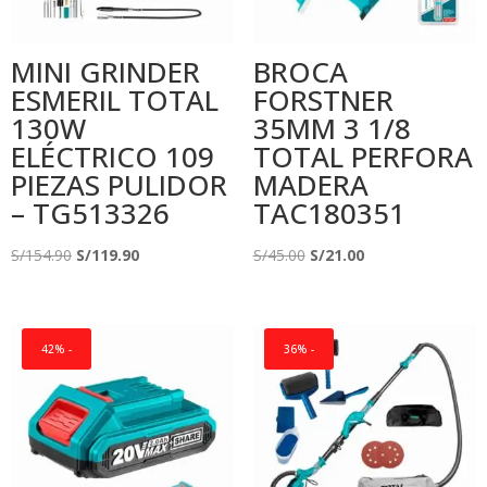
MINI GRINDER
BROCA
ESMERIL TOTAL
FORSTNER
130W
35MM 3 1/8
ELÉCTRICO 109
TOTAL PERFORA
PIEZAS PULIDOR
MADERA
– TG513326
TAC180351
El
El
El
El
S/
154.90
S/
119.90
S/
45.00
S/
21.00
precio
precio
precio
precio
original
actual
original
actual
era:
es:
era:
es:
42% -
36% -
S/154.90.
S/119.90.
S/45.00.
S/21.00.