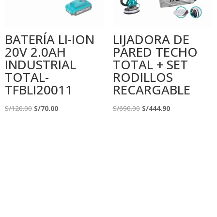
BATERÍA LI-ION
LIJADORA DE
20V 2.0AH
PARED TECHO
INDUSTRIAL
TOTAL + SET
TOTAL-
RODILLOS
TFBLI20011
RECARGABLE
El
El
El
El
S/
120.00
S/
70.00
S/
690.00
S/
444.90
precio
precio
precio
precio
original
actual
original
actual
era:
es:
era:
es:
S/120.00.
S/70.00.
S/690.00.
S/444.90.