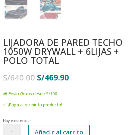
LIJADORA DE PARED TECHO
1050W DRYWALL + 6LIJAS +
POLO TOTAL
El
El
S/
640.00
S/
469.90
precio
precio
original
actual
🚛 Envío Gratis desde S/100
era:
es:
S/640.00.
S/469.90.
✅ ¡Paga al recibir tu producto!
Hay existencias
LIJADORA
Añadir al carrito
DE