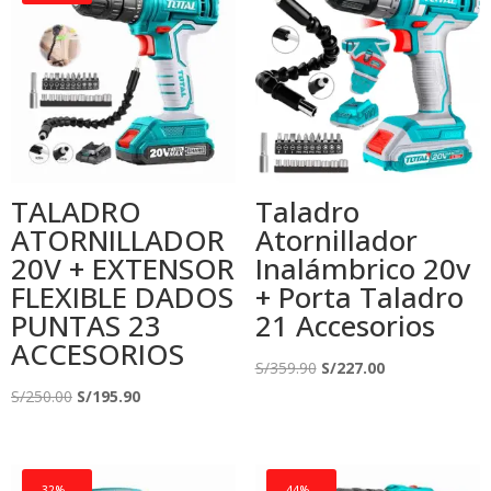
TALADRO
Taladro
ATORNILLADOR
Atornillador
20V + EXTENSOR
Inalámbrico 20v
FLEXIBLE DADOS
+ Porta Taladro
PUNTAS 23
21 Accesorios
ACCESORIOS
El
El
S/
359.90
S/
227.00
El
El
precio
precio
S/
250.00
S/
195.90
precio
precio
original
actual
original
actual
era:
es:
era:
es:
S/359.90.
S/227.00.
32% -
44% -