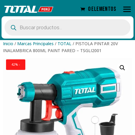
0 elementos
Búsqueda
de
productos
Inicio
/
Marcas Principales
/
TOTAL
/
PISTOLA PINTAR 20V
INALAMBRICA 800ML PAINT PARED – TSGLI2001
42% -