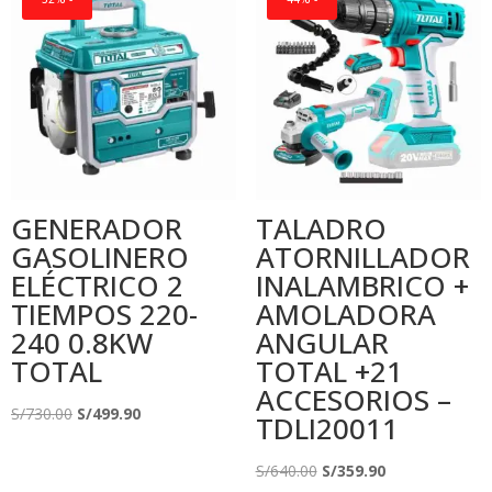
S/250.00.
S/195.90.
GENERADOR
TALADRO
GASOLINERO
ATORNILLADOR
ELÉCTRICO 2
INALAMBRICO +
TIEMPOS 220-
AMOLADORA
240 0.8KW
ANGULAR
TOTAL
TOTAL +21
ACCESORIOS –
El
El
S/
730.00
S/
499.90
TDLI20011
precio
precio
original
actual
El
El
S/
640.00
S/
359.90