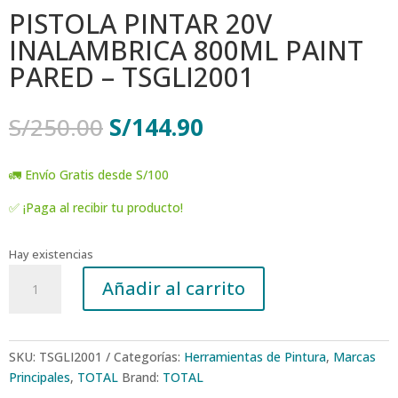
PISTOLA PINTAR 20V
INALAMBRICA 800ML PAINT
PARED – TSGLI2001
El
El
S/
250.00
S/
144.90
precio
precio
original
actual
🚛 Envío Gratis desde S/100
era:
es:
S/250.00.
S/144.90.
✅ ¡Paga al recibir tu producto!
Hay existencias
PISTOLA
Añadir al carrito
PINTAR
20V
INALAMBRICA
800ML
SKU:
TSGLI2001
Categorías:
Herramientas de Pintura
,
Marcas
PAINT
Principales
,
TOTAL
Brand:
TOTAL
PARED