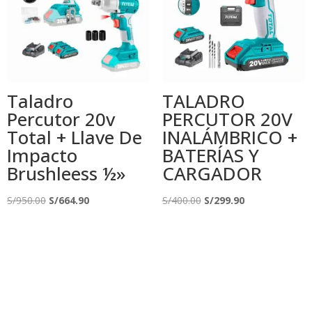
Taladro
TALADRO
Percutor 20v
PERCUTOR 20V
Total + Llave De
INALÁMBRICO +
Impacto
BATERÍAS Y
Brushleess ½»
CARGADOR
El
El
El
El
S/
950.00
S/
664.90
S/
400.00
S/
299.90
precio
precio
precio
precio
original
actual
original
actual
era:
es:
era:
es:
S/950.00.
S/664.90.
S/400.00.
S/299.90.