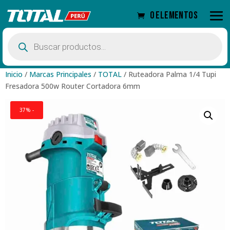
0 elementos
Búsqueda
de
productos
Inicio
/
Marcas Principales
/
TOTAL
/
Ruteadora Palma 1/4 Tupi
Fresadora 500w Router Cortadora 6mm
37% -