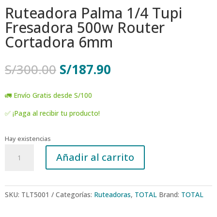
Ruteadora Palma 1/4 Tupi
Fresadora 500w Router
Cortadora 6mm
El
El
S/
300.00
S/
187.90
precio
precio
original
actual
🚛 Envío Gratis desde S/100
era:
es:
S/300.00.
S/187.90.
✅ ¡Paga al recibir tu producto!
Hay existencias
Ruteadora
Añadir al carrito
Palma
1/4
Tupi
Fresadora
SKU:
TLT5001
Categorías:
Ruteadoras
,
TOTAL
Brand:
TOTAL
500w
Router