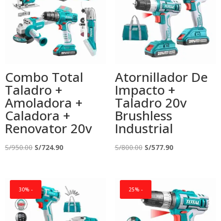
Combo Total
Atornillador De
Taladro +
Impacto +
Amoladora +
Taladro 20v
Caladora +
Brushless
Renovator 20v
Industrial
El
El
El
El
S/
950.00
S/
724.90
S/
800.00
S/
577.90
precio
precio
precio
precio
original
actual
original
actual
era:
es:
era:
es:
30% -
25% -
S/950.00.
S/724.90.
S/800.00.
S/577.90.