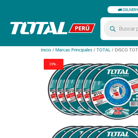
🚛 DELIVER
Búsqueda
de
productos
Inicio
/
Marcas Principales
/
TOTAL
/
DISCO TOT
39% -