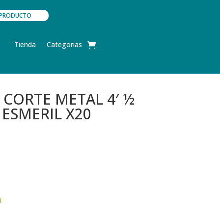
TU PRODUCTO
Tienda
Categorias
 CORTE METAL 4′ ½
ESMERIL X20
El
precio
actual
es:
.
S/39.90.
!