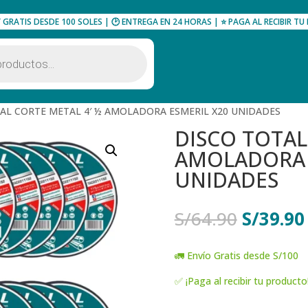
Y GRATIS DESDE 100 SOLES | 🕑 ENTREGA EN 24 HORAS | ⭐ PAGA AL RECIBIR 
AL CORTE METAL 4′ ½ AMOLADORA ESMERIL X20 UNIDADES
DISCO TOTAL
AMOLADORA 
UNIDADES
El
S/
64.90
S/
39.90
precio
original
🚛 Envío Gratis desde S/100
era:
S/64.90
✅ ¡Paga al recibir tu producto