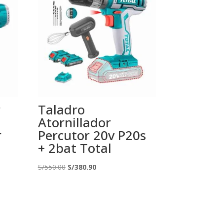
r
Taladro
Atornillador
r
Percutor 20v P20s
+ 2bat Total
El
El
S/
550.00
S/
380.90
precio
precio
original
actual
era:
es:
S/550.00.
S/380.90.