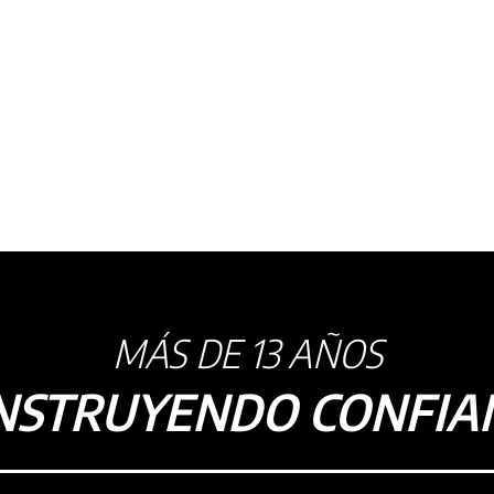
S/500.00.
S/319.90.
MÁS DE 13 AÑOS
NSTRUYENDO CONFIA