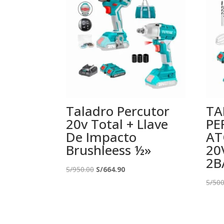
Taladro Percutor
TA
20v Total + Llave
PE
De Impacto
AT
Brushleess ½»
20
2B
El
El
S/
950.00
S/
664.90
precio
precio
S/
500
original
actual
era:
es:
S/950.00.
S/664.90.