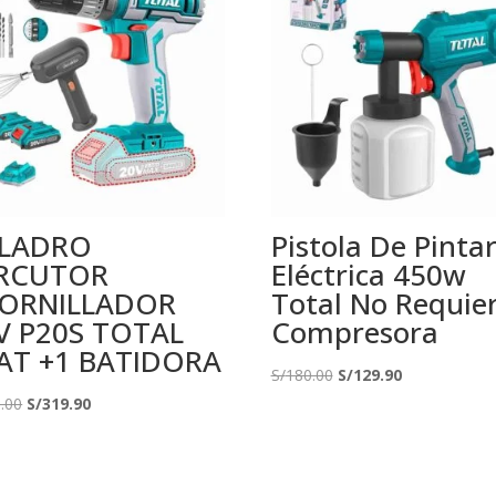
LADRO
Pistola De Pinta
RCUTOR
Eléctrica 450w
ORNILLADOR
Total No Requie
V P20S TOTAL
Compresora
AT +1 BATIDORA
El
El
S/
180.00
S/
129.90
El
El
precio
precio
.00
S/
319.90
precio
precio
original
actual
original
actual
era:
es:
era:
es:
S/180.00.
S/129.90.