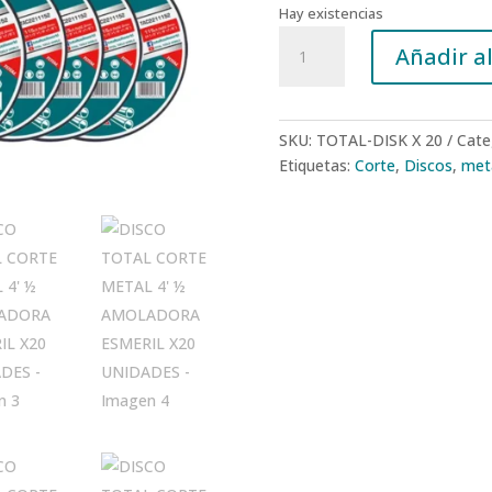
Hay existencias
DISCO
Añadir al
TOTAL
CORTE
METAL
4'
SKU:
TOTAL-DISK X 20
Cate
½
Etiquetas:
Corte
,
Discos
,
met
AMOLADORA
ESMERIL
X20
UNIDADES
cantidad