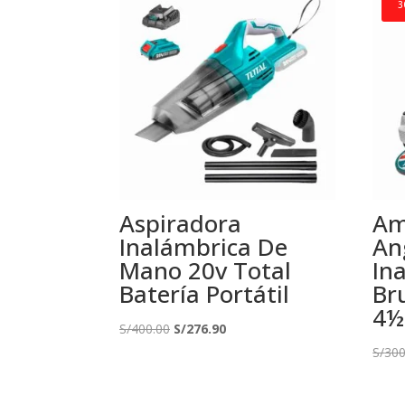
3
Aspiradora
Am
Inalámbrica De
An
Mano 20v Total
In
Batería Portátil
Br
4½
El
El
S/
400.00
S/
276.90
precio
precio
S/
300
original
actual
era:
es: