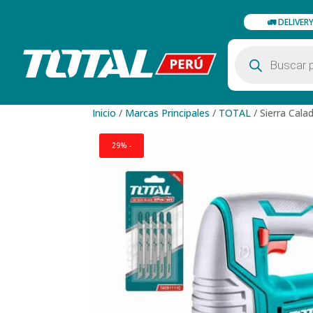
🚛 DELIVER
Búsqueda
de
productos
Inicio
/
Marcas Principales
/
TOTAL
/
Sierra Cala
29% -