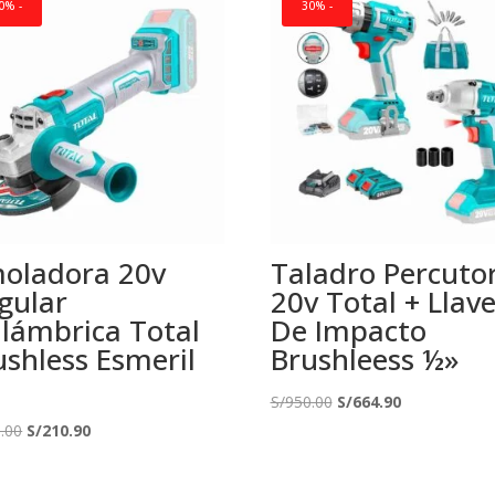
0% -
30% -
oladora 20v
Taladro Percuto
gular
20v Total + Llav
alámbrica Total
De Impacto
ushless Esmeril
Brushleess ½»
El
El
S/
950.00
S/
664.90
El
El
precio
precio
.00
S/
210.90
precio
precio
original
actual
original
actual
era:
es: