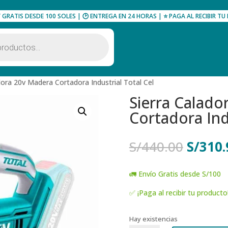
Y GRATIS DESDE 100 SOLES | 🕑 ENTREGA EN 24 HORAS | ⭐ PAGA AL RECIBIR 
dora 20v Madera Cortadora Industrial Total Cel
Sierra Calado
Cortadora Ind
El
S/
440.00
S/
310.
precio
origina
🚛 Envío Gratis desde S/100
era:
S/440.
✅ ¡Paga al recibir tu producto
Hay existencias