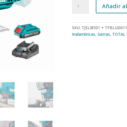
Sierra
Añadir al
Caladora
20v
Madera
Cortadora
SKU:
TJSLI8501 + TFBLI2001
Industrial
Inalambricas
,
Sierras
,
TOTAL
Total
Cel
cantidad