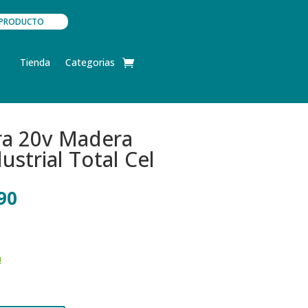
TU PRODUCTO
Tienda
Categorias
ra 20v Madera
ustrial Total Cel
El
90
precio
l
actual
es:
00.
S/310.90.
!