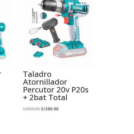
r
Taladro
e
Atornillador
Percutor 20v P20s
+ 2bat Total
El
El
S/
550.00
S/
380.90
precio
precio
original
actual
era:
es: